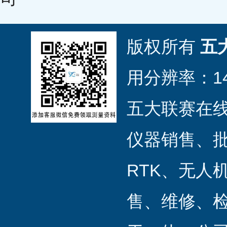
版权所有
五
用分辨率：14
五大联赛在线
仪器销售、
RTK、无人
售、维修、