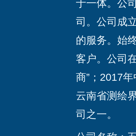
于一体。公
司。公司成
的服务。始终
客户。公司在
商”；201
云南省测绘
司之一。