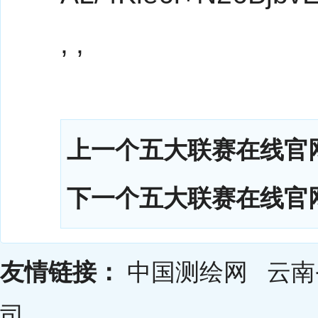
上一个五大联赛在线官
下一个五大联赛在线官
友情链接：
中国测绘网
云南
司