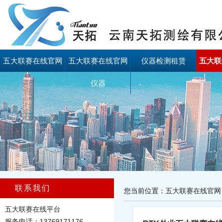
五大联赛在线官网
五大联赛在线官网
仪器检测租赁
五大联
仪器
联系我们
您当前位置：
五大联赛在线官网
五大联赛在线平台
服务电话：13769171176